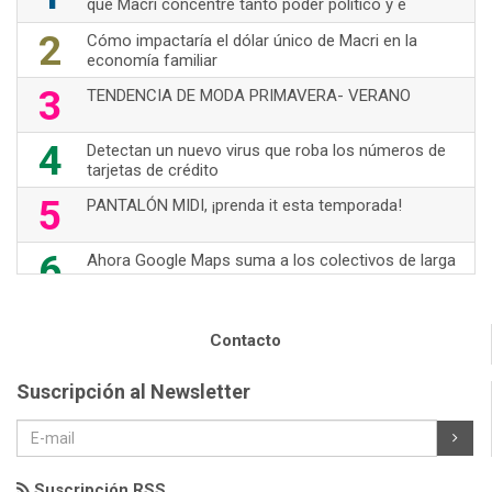
que Macri concentre tanto poder político y e
2
Cómo impactaría el dólar único de Macri en la
economía familiar
3
TENDENCIA DE MODA PRIMAVERA- VERANO
4
Detectan un nuevo virus que roba los números de
tarjetas de crédito
5
PANTALÓN MIDI, ¡prenda it esta temporada!
6
Ahora Google Maps suma a los colectivos de larga
distancia
7
70's Are Back!
Contacto
8
Nuevas opciones de WhatsApp
Suscripción al Newsletter
9
TOM FORD- ICONO DE LA MODA
10
JUMPSUIT, prenda "it"
Suscripción RSS