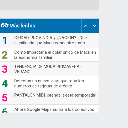
Más leídos
1
CIUDAD, PROVINCIA y ¿NACIÓN? ¿Que
significaría que Macri concentre tanto
poder político y e
2
Cómo impactaría el dólar único de Macri en
la economía familiar
3
TENDENCIA DE MODA PRIMAVERA-
VERANO
4
Detectan un nuevo virus que roba los
números de tarjetas de crédito
5
PANTALÓN MIDI, ¡prenda it esta temporada!
6
Ahora Google Maps suma a los colectivos
de larga distancia
7
70's Are Back!